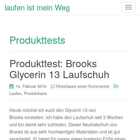
laufen ist mein Weg
T
o
g
g
Produkttests
l
e
n
a
Produkttest: Brooks
v
Glycerin 13 Laufschuh
i
g
14. Februar 2016
Hinterlasse einen Kommentar
a
,
Laufen
Produkttests
t
i
o
Heute möchte ich euch den Glycerin 13 von
n
Brooks vorstellen. Ich habe den Laufschuh seit 3 Wochen
und bin damit sehr zufrieden. Dieser Neutralschuh von
Brooks ist aus sehr hochwertigen Materialien und ist gut
verarbeitet. Er bietet für meine etwas breiteren Füße einen