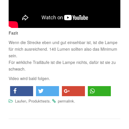
Fazit
Wenn die Strecke eben und gut einsehbar ist, ist die Lampe
für mich ausreichend. 140 Lumen sollten also das Minimum
sein.
Für wirkliche Trailläufe ist die Lampe nichts, dafür ist sie zu
schwach.
Video wird bald folgen.
,
.
.
Laufen
Produkttests
permalink
teilen
twittern
teilen
teilen