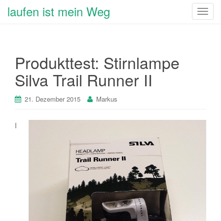
laufen ist mein Weg
T
o
g
g
Produkttest: Stirnlampe
l
e
Silva Trail Runner II
n
a
21. Dezember 2015
Markus
v
i
I
g
a
t
i
o
n