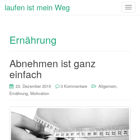
laufen ist mein Weg
T
o
g
g
Ernährung
l
e
n
a
Abnehmen ist ganz
v
einfach
i
g
,
23. Dezember 2015
3 Kommentare
Allgemein
a
,
Ernährung
Motivation
t
i
o
n