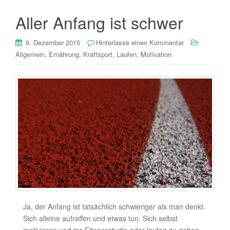
Aller Anfang ist schwer
9. Dezember 2015
Hinterlasse einen Kommentar
,
,
,
,
Allgemein
Ernährung
Kraftsport
Laufen
Motivation
Ja, der Anfang ist tatsächlich schwieriger als man denkt.
Sich alleine aufraffen und etwas tun. Sich selbst
motivieren und ins Fitnessstudio oder laufen zu gehen.