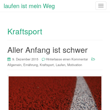
laufen ist mein Weg
T
o
g
g
Kraftsport
l
e
n
a
Aller Anfang ist schwer
v
i
9. Dezember 2015
Hinterlasse einen Kommentar
g
,
,
,
,
Allgemein
Ernährung
Kraftsport
Laufen
Motivation
a
t
i
o
n